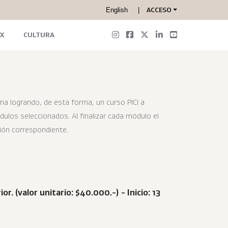
English
ACCESO
X
CULTURA
ma logrando, de esta forma, un curso PICI a
ulos seleccionados. Al finalizar cada módulo el
ción correspondiente.
or. (
valor unitario: $40.000.-) - Inicio: 13