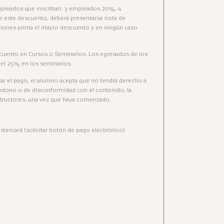
empleados que inscriban: 3 empleados 20%, 4
de este descuento, deberá presentarse nota de
ciones prima el mayor descuento y en ningún caso
scuento en Cursos o Seminarios. Los egresados de los
del 25% en los seminarios.
izar el pago, el alumno acepta que no tendrá derecho a
dono o de disconformidad con el contenido, la
structores, una vez que haya comenzado.
stercard (solicitar botón de pago electrónico)