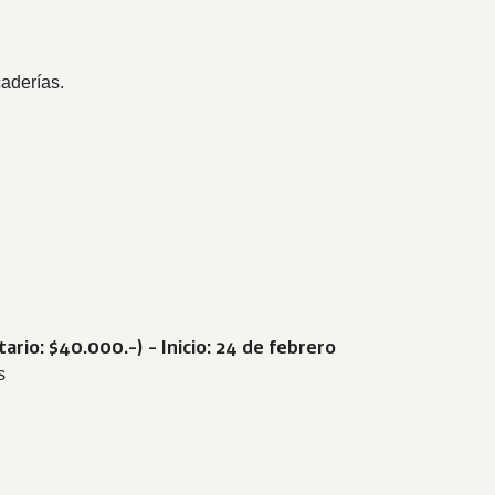
caderías.
itario: $40.000.-
) - Inicio: 24 de febrero
s