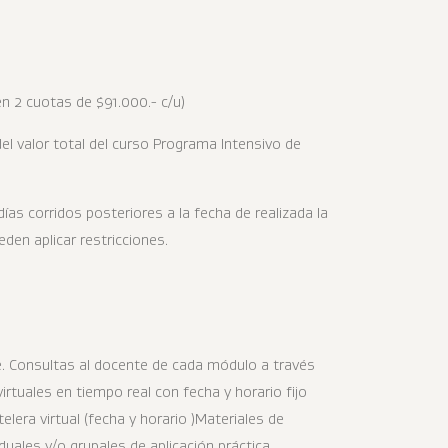
 2 cuotas de $91.000.- c/u)
del valor total del curso Programa Intensivo de
as corridos posteriores a la fecha de realizada la
den aplicar restricciones.
e. Consultas al docente de cada módulo a través
irtuales en tiempo real con fecha y horario fijo
elera virtual (fecha y horario )Materiales de
uales y/o grupales de aplicación práctica.