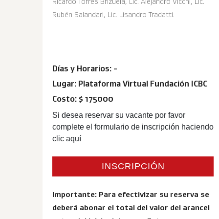
Ricardo Torres Brizuela
,
L
ic. Alejandro Vicchi
,
Lic.
Rubén Salandari
, Lic. Lisandro Tradatti.
Días y Horarios: -
Lugar: Plataforma Virtual Fundación ICBC
Costo: $ 175000
Si desea reservar su vacante por favor
complete el formulario de inscripción haciendo
clic aquí
INSCRIPCIÓN
Importante: Para efectivizar su reserva se
deberá abonar el total del valor del arancel