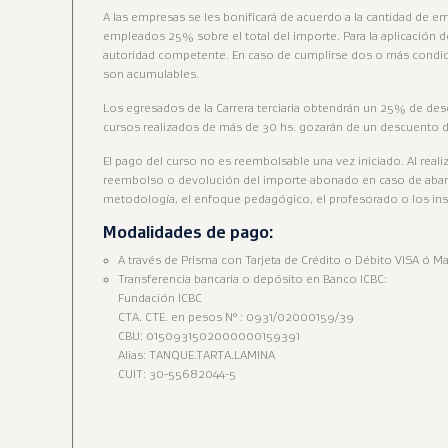
A las empresas se les bonificará de acuerdo a la cantidad de 
empleados 25% sobre el total del importe. Para la aplicación 
autoridad competente. En caso de cumplirse dos o más condi
son acumulables.
Los egresados de la Carrera terciaria obtendrán un 25% de de
cursos realizados de más de 30 hs. gozarán de un descuento 
El pago del curso no es reembolsable una vez iniciado. Al real
reembolso o devolución del importe abonado en caso de aban
metodología, el enfoque pedagógico, el profesorado o los in
Modalidades de pago:
A través de Prisma con Tarjeta de Crédito o Débito VISA ó Ma
Transferencia bancaria o depósito en Banco ICBC:
Fundación ICBC
CTA. CTE. en pesos N° : 0931/02000159/39
CBU: 0150931502000000159391
Alias: TANQUE.TARTA.LAMINA
CUIT: 30-55682044-5