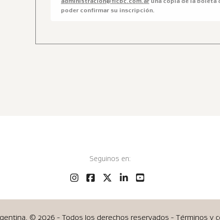
administracion@ficbc.com.ar
una copia de la boleta
poder confirmar su inscripción.
Seguinos en:
rgentina, ©
2026 - Todos los derechos reservados - Términos y 