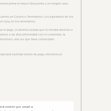
ciones prima el mayor descuento y en ningún caso
scuento en Cursos o Seminarios. Los egresados de los
del 25% en los seminarios.
izar el pago, el alumno acepta que no tendrá derecho a
dono o de disconformidad con el contenido, la
structores, una vez que haya comenzado.
stercard (solicitar botón de pago electrónico)
rá remitir por email a