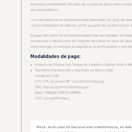
autoridad competente. En caso de cumplirse dos o más condi
son acumulables.
Los egresados de la Carrera terciaria obtendrán un 25% de de
cursos realizados de más de 30 hs. gozarán de un descuento 
El pago del curso no es reembolsable una vez iniciado. Al real
reembolso o devolución del importe abonado en caso de aban
metodología, el enfoque pedagógico, el profesorado o los in
Modalidades de pago:
A través de Prisma con Tarjeta de Crédito o Débito VISA ó Ma
Transferencia bancaria o depósito en Banco ICBC:
Fundación ICBC
CTA. CTE. en pesos N° : 0931/02000159/39
CBU: 0150931502000000159391
Alias: TANQUE.TARTA.LAMINA
CUIT: 30-55682044-5
Nota: en el caso de hacerse una transferencia, se debe