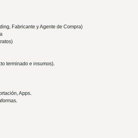
rading, Fabricante y Agente de Compra)
ga
ratos)
to terminado e insumos).
ortación, Apps.
aformas.