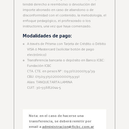
tendrá derecho a reembolso o devolución del
importe abonado en caso de abandono o de
disconformidad con el contenido, la metodología, el
enfoque pedagógico, el profesorado o los
instructores, una vez que haya comenzado.
Modalidades de pago:
A través de Prisma con Tarjeta de Crédito o Débito
VISA ó Mastercard (solicitar botón de pago
electrónico)
Transferencia bancaria o depósito en Banco ICBC:
Fundación ICBC
CTA. CTE. en pesos N° : 0931/02000159/39
CBU: 0150931502000000159391
Alias: TANQUE.TARTA.LAMINA
CUIT: 30-55682044-5
Nota: en el caso de hacerse una
transferencia, se deberá remitir por
email a
administracion@ficbc.com.ar