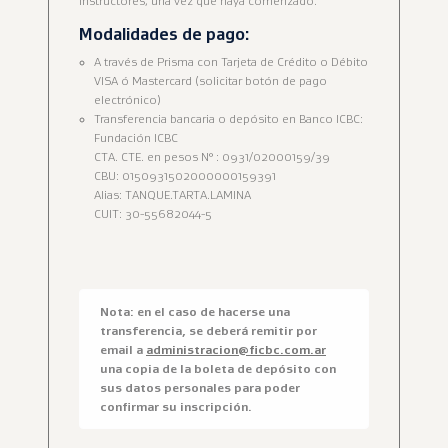
instructores, una vez que haya comenzado.
Modalidades de pago:
A través de Prisma con Tarjeta de Crédito o Débito
VISA ó Mastercard (solicitar botón de pago
electrónico)
Transferencia bancaria o depósito en Banco ICBC:
Fundación ICBC
CTA. CTE. en pesos N° : 0931/02000159/39
CBU: 0150931502000000159391
Alias: TANQUE.TARTA.LAMINA
CUIT: 30-55682044-5
Nota: en el caso de hacerse una
transferencia, se deberá remitir por
email a
administracion@ficbc.com.ar
una copia de la boleta de depósito con
sus datos personales para poder
confirmar su inscripción.