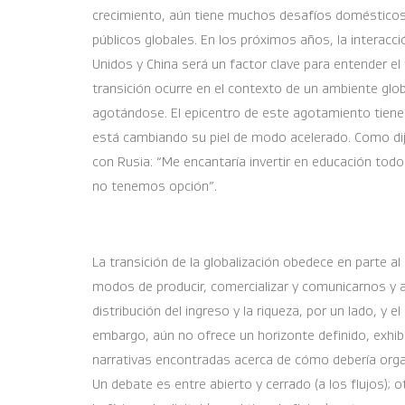
crecimiento, aún tiene muchos desafíos domésticos 
públicos globales. En los próximos años, la interacc
Unidos y China será un factor clave para entender el t
transición ocurre en el contexto de un ambiente glo
agotándose. El epicentro de este agotamiento tiene l
está cambiando su piel de modo acelerado. Como dijo 
con Rusia: “Me encantaría invertir en educación todo
no tenemos opción”.
La transición de la globalización obedece en parte 
modos de producir, comercializar y comunicarnos y a
distribución del ingreso y la riqueza, por un lado, y e
embargo, aún no ofrece un horizonte definido, exhib
narrativas encontradas acerca de cómo debería orga
Un debate es entre abierto y cerrado (a los flujos); 