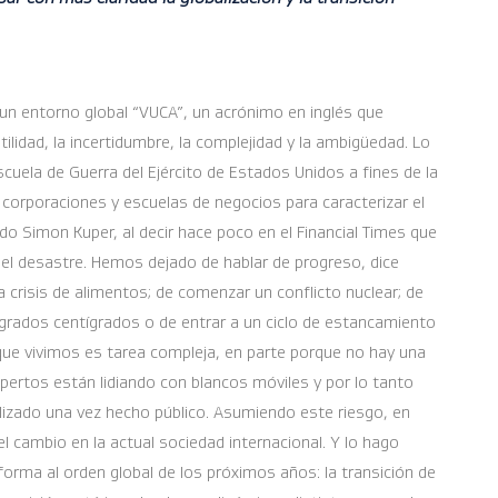
un entorno global “VUCA”, un acrónimo en inglés que
tilidad, la incertidumbre, la complejidad y la ambigüedad. Lo
cuela de Guerra del Ejército de Estados Unidos a fines de la
 corporaciones y escuelas de negocios para caracterizar el
do Simon Kuper, al decir hace poco en el Financial Times que
 el desastre. Hemos dejado de hablar de progreso, dice
a crisis de alimentos; de comenzar un conflicto nuclear; de
grados centígrados o de entrar a un ciclo de estancamiento
 que vivimos es tarea compleja, en parte porque no hay una
xpertos están lidiando con blancos móviles y por lo tanto
lizado una vez hecho público. Asumiendo este riesgo, en
l cambio en la actual sociedad internacional. Y lo hago
forma al orden global de los próximos años: la transición de