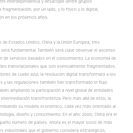
s entre interdependencia y desacople (entre grupos
 fragmentación, por un lado, y lo físico y lo digital,
ión en los próximos años.
as de Estados Unidos, China y la Unión Europea, tres
d, será fundamental. También será clave observar el ascenso
ación de servicios basados en el conocimiento. La economía de
edes transnacionales que son esencialmente fragmentados.
ores de cuello azul, la revolución digital transformará a los
as y las regulaciones también han transformado el flujo
ién ampliando la participación a nivel global de entidades
 intermediación transfronteriza. Pero más allá de esto, la
 cambiando su modelo económico, cada vez más orientado al
ología, diseño y conocimiento. En el año 2000, China era el
queño número de países. Ahora es el mayor socio de más
es industriales que el gobierno considera estratégicos,