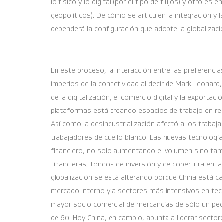
lo físico y lo digital (por el tipo de flujos) y otro e
geopolíticos). De cómo se articulen la integración y la
dependerá la configuración que adopte la globalizac
En este proceso, la interacción entre las preferenci
imperios de la conectividad al decir de Mark Leonar
de la digitalización, el comercio digital y la export
plataformas está creando espacios de trabajo en r
Así como la desindustrialización afectó a los trabajad
trabajadores de cuello blanco. Las nuevas tecnologí
financiero, no solo aumentando el volumen sino tamb
financieras, fondos de inversión y de cobertura en la
globalización se está alterando porque China está
mercado interno y a sectores más intensivos en tecn
mayor socio comercial de mercancías de sólo un pe
de 60. Hoy China, en cambio, apunta a liderar sector