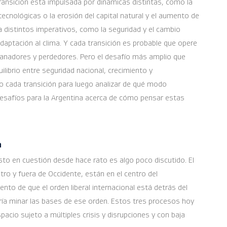
 transición está impulsada por dinámicas distintas, como la
ecnológicas o la erosión del capital natural y el aumento de
a distintos imperativos, como la seguridad y el cambio
 adaptación al clima. Y cada transición es probable que opere
ganadores y perdedores. Pero el desafío más amplio que
ilibrio entre seguridad nacional, crecimiento y
do cada transición para luego analizar de qué modo
 desafíos para la Argentina acerca de cómo pensar estas
n
esto en cuestión desde hace rato es algo poco discutido. El
ntro y fuera de Occidente, están en el centro del
to de que el orden liberal internacional está detrás del
dría minar las bases de ese orden. Estos tres procesos hoy
acio sujeto a múltiples crisis y disrupciones y con baja