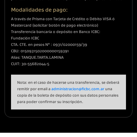
Modalidades de pago:
A través de Prisma con Tarjeta de Crédito o Débito VISA ó
Mastercard (solicitar botón de pago electrónico)
Transferencia bancaria o depósito en Banco ICBC:
Fundación ICBC
CTA. CTE. en pesos N° : 0931/02000159/39
CBU: 0150931502000000159391
Alias: TANQUE.TARTA.LAMINA
CUIT: 30-55682044-5
Nota: en el caso de hacerse una transferencia, se deberá
remitir por email a
administracion@ficbc.com.ar
una
copia de la boleta de depósito con sus datos personales
para poder confirmar su inscripción.