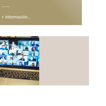
+ Información...
+ Info