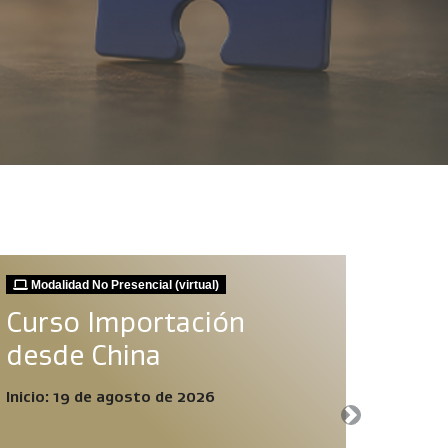
Modalidad No Presencial (virtual)
Moda
Curso Importación
Pro
desde China
Inv
Nive
Inicio: 19 de agosto de 2026
Next
Inicio