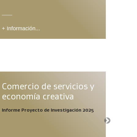
+ Información...
+ Info
Comercio de servicios y
VIA
economía creativa
CHI
Informe Proyecto de Investigación 2025
Next