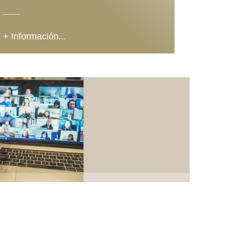
+ Información...
+ Info