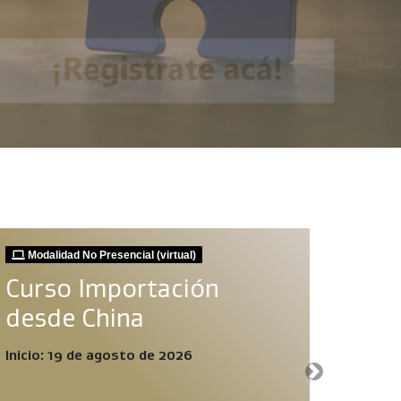
Modalidad No Presencial (virtual)
Moda
Curso Importación
Pro
desde China
Inv
Nive
Inicio: 19 de agosto de 2026
Next
Inicio