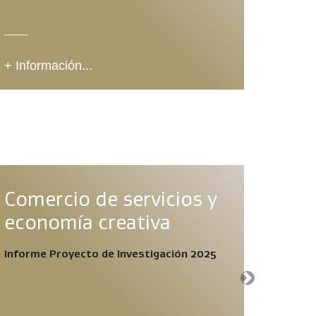
+ Información...
+ Info
Comercio de servicios y
VIA
economía creativa
CHI
Informe Proyecto de Investigación 2025
Next