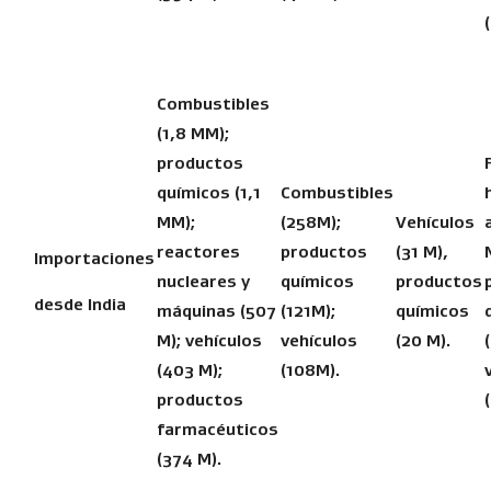
Combustibles
(1,8 MM);
productos
químicos (1,1
Combustibles
MM);
(258M);
Vehículos
reactores
productos
(31 M),
Importaciones
nucleares y
químicos
productos
desde India
máquinas (507
(121M);
químicos
M); vehículos
vehículos
(20 M).
(403 M);
(108M).
productos
farmacéuticos
(374 M).