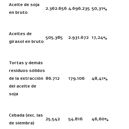
Aceite de soja
2.362.656
4.696.235
50,31%
en bruto
Aceites de
505.385
2.931.672
17,24%
girasol en bruto
Tortas y demás
residuos sólidos
de la extracción
86.712
179.106
48,41%
del aceite de
soja
Cebada (exc. las
25.542
54.816
46,60%
de siembra)