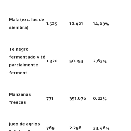
Maíz (exc. las de
1.525
10.421
14,63%
siembra)
Té negro
fermentado y té
1.320
50.153
2,63%
parcialmente
ferment
Manzanas
771
351.676
0,22%
frescas
Jugo de agrios
769
2.298
33,46%