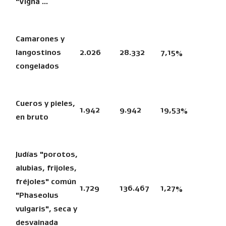
"Vigna ...
Camarones y
langostinos
2.026
28.332
7,15%
congelados
Cueros y pieles,
1.942
9.942
19,53%
en bruto
Judías "porotos,
alubias, frijoles,
fréjoles" común
1.729
136.467
1,27%
"Phaseolus
vulgaris", seca y
desvainada