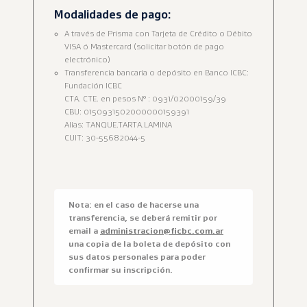
Modalidades de pago:
A través de Prisma con Tarjeta de Crédito o Débito
VISA ó Mastercard (solicitar botón de pago
electrónico)
Transferencia bancaria o depósito en Banco ICBC:
Fundación ICBC
CTA. CTE. en pesos N° : 0931/02000159/39
CBU: 0150931502000000159391
Alias: TANQUE.TARTA.LAMINA
CUIT: 30-55682044-5
Nota: en el caso de hacerse una
transferencia, se deberá remitir por
email a
administracion@ficbc.com.ar
una copia de la boleta de depósito con
sus datos personales para poder
confirmar su inscripción.