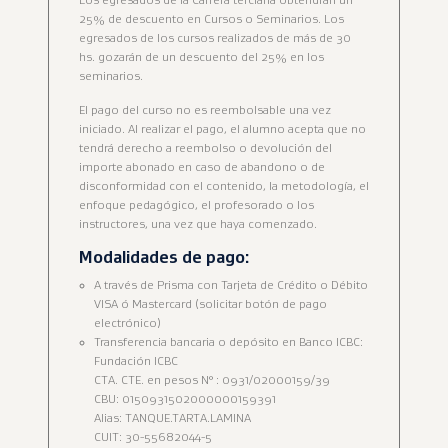
25% de descuento en Cursos o Seminarios. Los
egresados de los cursos realizados de más de 30
hs. gozarán de un descuento del 25% en los
seminarios.
El pago del curso no es reembolsable una vez
iniciado. Al realizar el pago, el alumno acepta que no
tendrá derecho a reembolso o devolución del
importe abonado en caso de abandono o de
disconformidad con el contenido, la metodología, el
enfoque pedagógico, el profesorado o los
instructores, una vez que haya comenzado.
Modalidades de pago:
A través de Prisma con Tarjeta de Crédito o Débito
VISA ó Mastercard (solicitar botón de pago
electrónico)
Transferencia bancaria o depósito en Banco ICBC:
Fundación ICBC
CTA. CTE. en pesos N° : 0931/02000159/39
CBU: 0150931502000000159391
Alias: TANQUE.TARTA.LAMINA
CUIT: 30-55682044-5