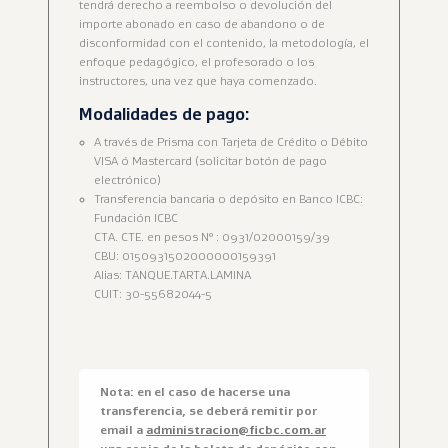
tendrá derecho a reembolso o devolución del
importe abonado en caso de abandono o de
disconformidad con el contenido, la metodología, el
enfoque pedagógico, el profesorado o los
instructores, una vez que haya comenzado.
Modalidades de pago:
A través de Prisma con Tarjeta de Crédito o Débito
VISA ó Mastercard (solicitar botón de pago
electrónico)
Transferencia bancaria o depósito en Banco ICBC:
Fundación ICBC
CTA. CTE. en pesos N° : 0931/02000159/39
CBU: 0150931502000000159391
Alias: TANQUE.TARTA.LAMINA
CUIT: 30-55682044-5
Nota: en el caso de hacerse una
transferencia, se deberá remitir por
email a
administracion@ficbc.com.ar