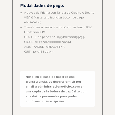
Modalidades de pago:
A través de Prisma con Tarjeta de Crédito o Débito
VISA ó Mastercard (solicitar botón de pago
electrónico)
Transferencia bancaria o depósito en Banco ICBC:
Fundación ICBC
CTA. CTE. en pesos N° : 0931/02000159/39
CBU: 0150931502000000159391
Alias: TANQUE.TARTA.LAMINA
CUIT: 30-55682044-5
Nota: en el caso de hacerse una
transferencia, se deberá remitir por
email a
administracion@ficbc.com.ar
una copia de la boleta de depósito con
sus datos personales para poder
confirmar su inscripción.