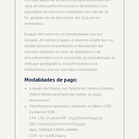
25% de descuento en Cursos o Seminarios. Los
egresados de los cursos realizados de más de 30
hs. gozarán de un descuento del 25% en los
seminarios.
El pago del curso no es reembolsable una vez
iniciado. Al realizar el pago, el alumno acepta que no
tendrá derecho a reembolso o devolución del
importe abonado en caso de abandono o de
disconformidad con el contenido, la metodología, el
enfoque pedagógico, el profesorado o los
instructores, una vez que haya comenzado.
Modalidades de pago:
A través de Prisma con Tarjeta de Crédito o Débito
VISA ó Mastercard (solicitar botón de pago
electrónico)
Transferencia bancaria o depósito en Banco ICBC:
Fundación ICBC
CTA. CTE. en pesos N° : 0931/02000159/39
CBU: 0150931502000000159391
Alias: TANQUE.TARTA.LAMINA
CUIT: 30-55682044-5