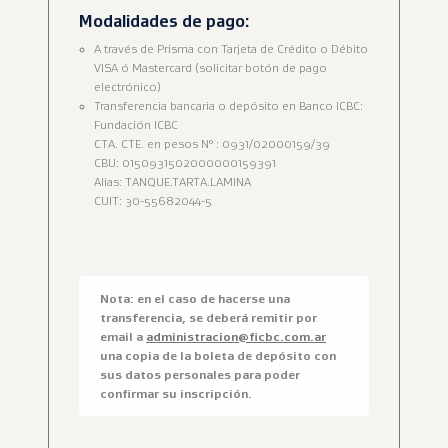
Modalidades de pago:
A través de Prisma con Tarjeta de Crédito o Débito
VISA ó Mastercard (solicitar botón de pago
electrónico)
Transferencia bancaria o depósito en Banco ICBC:
Fundación ICBC
CTA. CTE. en pesos N° : 0931/02000159/39
CBU: 0150931502000000159391
Alias: TANQUE.TARTA.LAMINA
CUIT: 30-55682044-5
Nota: en el caso de hacerse una
transferencia, se deberá remitir por
email a
administracion@ficbc.com.ar
una copia de la boleta de depósito con
sus datos personales para poder
confirmar su inscripción.