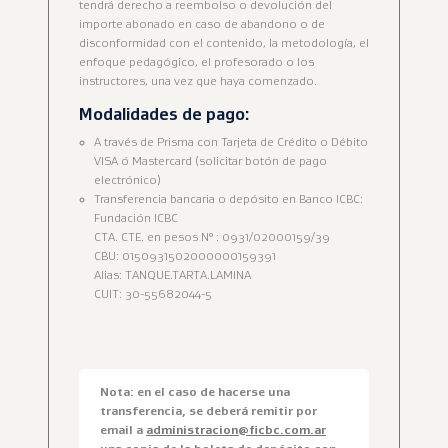
tendrá derecho a reembolso o devolución del
importe abonado en caso de abandono o de
disconformidad con el contenido, la metodología, el
enfoque pedagógico, el profesorado o los
instructores, una vez que haya comenzado.
Modalidades de pago:
A través de Prisma con Tarjeta de Crédito o Débito
VISA ó Mastercard (solicitar botón de pago
electrónico)
Transferencia bancaria o depósito en Banco ICBC:
Fundación ICBC
CTA. CTE. en pesos N° : 0931/02000159/39
CBU: 0150931502000000159391
Alias: TANQUE.TARTA.LAMINA
CUIT: 30-55682044-5
Nota: en el caso de hacerse una
transferencia, se deberá remitir por
email a
administracion@ficbc.com.ar